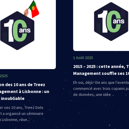
1 Août 2025
2015 – 2025 : cette année, 
Management souffle ses 10
 2025
Eh oui, déjà ! Dix ans que l’avent
on des 10 ans de Treez
commencé avec trois copains p
gement à Lisbonne : un
de données, une idée ...
 inoubliable
er ses 10 ans, Treez Data
 a organisé un séminaire
à Lisbonne, réun...