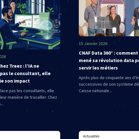
15 Janvier 2026
CNAF Data 360° : comment 
2026
mené sa révolution data p
ez Treez : l’IA ne
servir les métiers
pas le consultant, elle
Après plus de cinquante ans d’é
ie son impact
successives de son système déc
lace pas les consultants, elle
Caisse nationale...
eur manière de travailler. Chez
...
Actualités