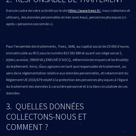
Dans le cadre de votre activité sur le site
https://www.treez.fr/
, nous collectons et
utilisons, des données personnelles en lien avec vous, personnes physiques (ci-
après « personne concernée »).
Pour l’ensemble des traitements, Treez, SARL au capital social de 20 000 d’euros,
immatriculée au RCS sous le numéro 813 592 680 et ayant son siège social 2,
Allée Lavoisier, 59650 VILLENEUVE D’ASCQ, détermine les moyens et les finalités
du traitement. Ainsi, nous agissons en tant que responsable de traitement, au
sens de la réglementation relative aux données personnelles, et notamment du
Règlement UE 2016/679 relatif à la protection des personnes physiques à l’égard
du traitement des données à caractère personnel et à la libre circulation de ces
données.
3. QUELLES DONNÉES
COLLECTONS-NOUS ET
COMMENT ?