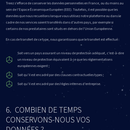
Treez s’efforce de conserver les données personnelles en France, ou du moins au
sein de l’Espace Économique Européen (EEE). Toutefois, il est possible que les
données que nous recueillons lorsque vous utilisez notre plateforme ou dans le
cadre de nos services soient transférés dans d’autres pays, par exemple si
certains de nos prestataires sont situés en dehors de l’Union Européenne.
En cas de transfert de ce type, nous garantissons que le transfert est effectué :
Soit vers un pays assurant un niveau de protection adéquat, c’est-à-dire
un niveau de protection équivalent à ce que les réglementations
européennes exigent ;
Soit qu’il est encadré par des clauses contractuelles types ;
Soit qu’il est encadré par des règles internes d’entreprise.
6. COMBIEN DE TEMPS
CONSERVONS-NOUS VOS
DONNÉES ?