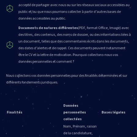
accepté de partager avec nous ou sur les réseaux sociaux accessibles au
public et/ou que nous pourrions collecter à partir d’autres bases de
données accessibles au public.
Documents de natures différentes
(PDF, format Office, Image) avec
des titres, des contenus, des noms de dossier, ou des informations liées à
un document, telles que des commentaires écrits dans les documents,
des dates d’alertes et de rappel. Ces documents peuvent notamment
être le CV et la lettre de motivation.
Pourquoi collectons-nous vos
données personnelles et comment ?
Nous collectons vos données personnelles pour des finalités déterminées et sur
différents fondements juridiques.
Données
Finalités
personnelles
Bases légales
collectées
Nom, Prénom, raison
de la candidature,