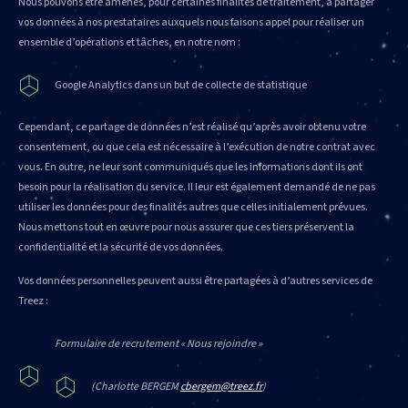
Nous pouvons être amenés, pour certaines finalités de traitement, à partager
vos données à nos prestataires auxquels nous faisons appel pour réaliser un
ensemble d’opérations et tâches, en notre nom :
Google Analytics dans un but de collecte de statistique
Cependant, ce partage de données n’est réalisé qu’après avoir obtenu votre
consentement, ou que cela est nécessaire à l’exécution de notre contrat avec
vous. En outre, ne leur sont communiqués que les informations dont ils ont
besoin pour la réalisation du service. Il leur est également demandé de ne pas
utiliser les données pour des finalités autres que celles initialement prévues.
Nous mettons tout en œuvre pour nous assurer que ces tiers préservent la
confidentialité et la sécurité de vos données.
Vos données personnelles peuvent aussi être partagées à d’autres services de
Treez :
Formulaire de recrutement « Nous rejoindre »
(Charlotte BERGEM
cbergem@treez.fr
)